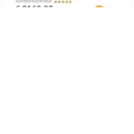
€ 2169.00
Verzenden: € 0.00
Voorradig.
Puur 14 karaats gouden asbedel of ashanger van Silent
Memories, met holle ruimte voor symbolische hoeveelheid
as of haar. Dit assieraad wordt aan de bovenzijde afgesloten
met een klein schroefje. Als u wilt kunt u dit asbedel zelf
vullen. De bedel past op bedelarmbanden en colliers van o.a.
Pandora, Trollbeads, SimStars, Elemento, Larenza, iMenso,
SilveRado, Biagi, Amora, Tedora en Chamilla. Exclusief
asbedel armband of collier (apart verkrijgbaar). Dit Silent
Memories assieraad is mooier dan op deze uitvergrote foto
en wordt door Urnwebshop.nl geleverd inclusief
echtheidskenmerk. Ambachtelijk Nederlands fabricaat,
afkomstig uit klein kwaliteitsatelier waar men