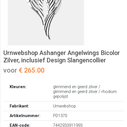
Urnwebshop Ashanger Angelwings Bicolor
Zilver, inclusief Design Slangencollier
voor
€ 265.00
Kleuren:
glimmend en geerd zilver /
glimmend en geerd zilver / rhodium
gepolijst
Fabrikant:
Urnwebshop
Artikelnummer:
PD1370
EAN-code:
7442933911993