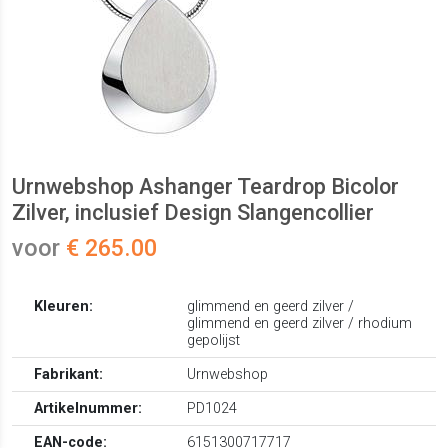
Urnwebshop Ashanger Teardrop Bicolor
Zilver, inclusief Design Slangencollier
voor
€ 265.00
Kleuren:
glimmend en geerd zilver /
glimmend en geerd zilver / rhodium
gepolijst
Fabrikant:
Urnwebshop
Artikelnummer:
PD1024
EAN-code:
6151300717717