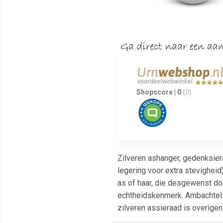
Shopscore | 0
(0)
Zilveren ashanger, gedenksiera
legering voor extra stevighei
as of haar, die desgewenst do
echtheidskenmerk. Ambachtelij
zilveren assieraad is overige