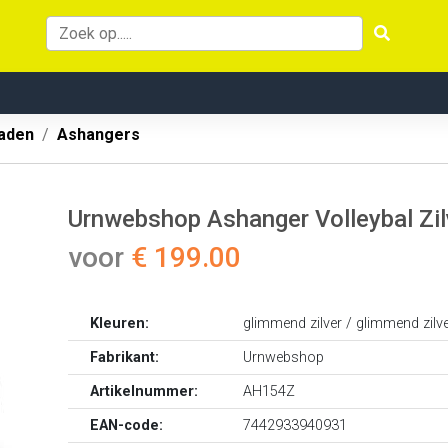
aden
Ashangers
Urnwebshop Ashanger Volleybal Zil
voor
€ 199.00
Kleuren:
glimmend zilver / glimmend zilv
Fabrikant:
Urnwebshop
Artikelnummer:
AH154Z
EAN-code:
7442933940931