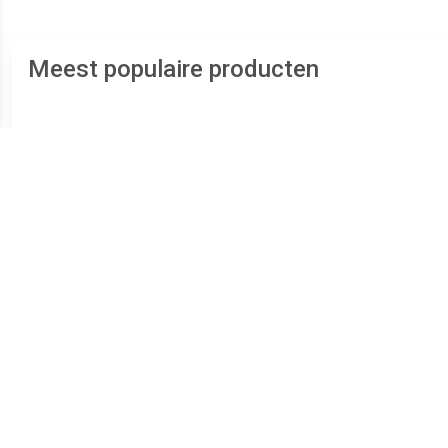
Meest populaire producten
€ 289.00
€ 239.00
Zilveren Duo Ashanger
Zilveren Ronde Duo
RV
voor 2: Hart Zirkonia
Ashanger Zirkonia,
inclusief Collier
inclusief Collier