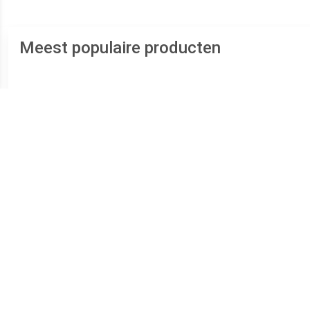
Meest populaire producten
€ 289.00
€ 239.00
Zilveren Duo Ashanger
Zilveren Ronde Duo
RV
voor 2: Hart Zirkonia
Ashanger Zirkonia,
inclusief Collier
inclusief Collier