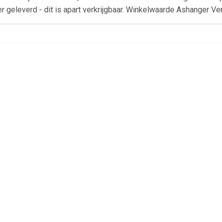
ier geleverd - dit is apart verkrijgbaar. Winkelwaarde Ashanger V
€ 59.00
€ 65.00
€ 65.
S Ashanger Bloem,
RVS Ashanger Rozentak
Assieraad Har
inclusief Collier
Rozegoud, inclusief
inclusief C
Slangencollier