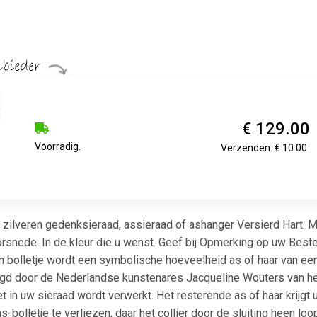
€ 129.00
Voorradig.
Verzenden: € 10.00
zilveren gedenksieraad, assieraad of ashanger Versierd Hart. M
orsnede. In de kleur die u wenst. Geef bij Opmerking op uw Beste
en bolletje wordt een symbolische hoeveelheid as of haar van ee
igd door de Nederlandse kunstenares Jacqueline Wouters van het 
et in uw sieraad wordt verwerkt. Het resterende as of haar krijgt
-bolletje te verliezen, daar het collier door de sluiting heen l