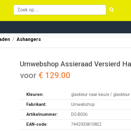
aden
Ashangers
Urnwebshop Assieraad Versierd Har
voor
€ 129.00
Kleuren:
glaskleur naar keuze / glaskleur
Fabrikant:
Urnwebshop
Artikelnummer:
DG-B006
EAN-code:
7442933810852