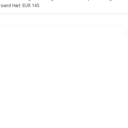
ersierd Hart: EUR 145
00
€ 65.00
t Hartje,
Assieraad Peace Teken,
ollier
inclusief Slangencollier