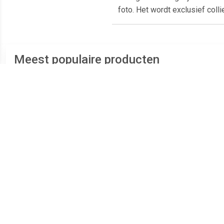
foto. Het wordt exclusief coll
Meest populaire producten
€ 289.00
€ 239.00
Zilveren Duo Ashanger
Zilveren Ronde Duo
RV
voor 2: Hart Zirkonia
Ashanger Zirkonia,
inclusief Collier
inclusief Collier