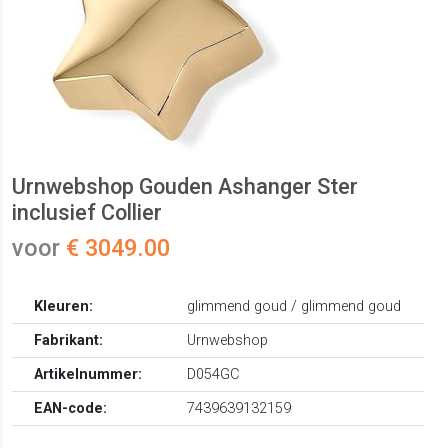
Urnwebshop Gouden Ashanger Ster
inclusief Collier
voor
€ 3049.00
Kleuren:
glimmend goud / glimmend goud
Fabrikant:
Urnwebshop
Artikelnummer:
D054GC
EAN-code:
7439639132159