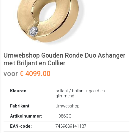
Urnwebshop Gouden Ronde Duo Ashanger
met Briljant en Collier
voor
€ 4099.00
Kleuren:
brillant / brillant / geerd en
glimmend
Fabrikant:
Urnwebshop
Artikelnummer:
H086GC
EAN-code:
7439639141137