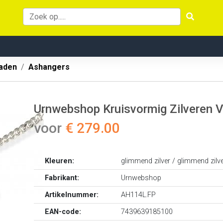
aden
Ashangers
Urnwebshop Kruisvormig Zilveren V
voor
€ 279.00
Kleuren:
glimmend zilver / glimmend zilv
Fabrikant:
Urnwebshop
Artikelnummer:
AH114L.FP
EAN-code:
7439639185100