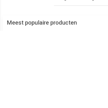
Meest populaire producten
€ 289.00
€ 239.00
Zilveren Duo Ashanger
Zilveren Ronde Duo
RV
voor 2: Hart Zirkonia
Ashanger Zirkonia,
inclusief Collier
inclusief Collier