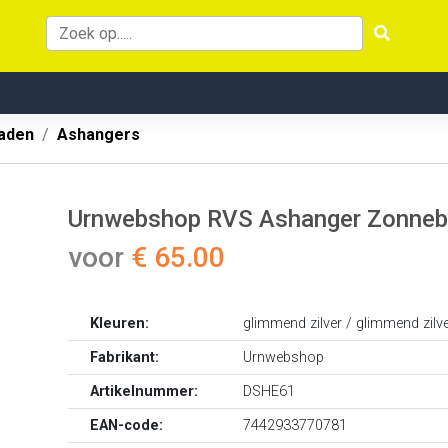
aden
Ashangers
Urnwebshop RVS Ashanger Zonnebloe
voor
€ 65.00
Kleuren:
glimmend zilver / glimmend zilv
Fabrikant:
Urnwebshop
Artikelnummer:
DSHE61
EAN-code:
7442933770781