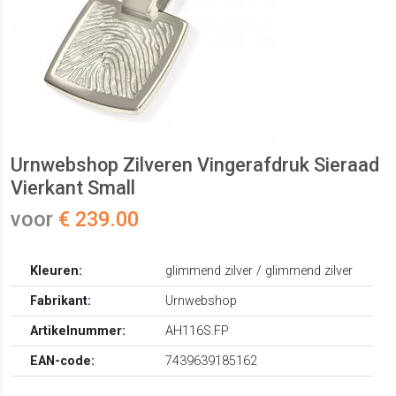
Urnwebshop Zilveren Vingerafdruk Sieraad
Vierkant Small
voor
€ 239.00
Kleuren:
glimmend zilver / glimmend zilver
Fabrikant:
Urnwebshop
Artikelnummer:
AH116S.FP
EAN-code:
7439639185162