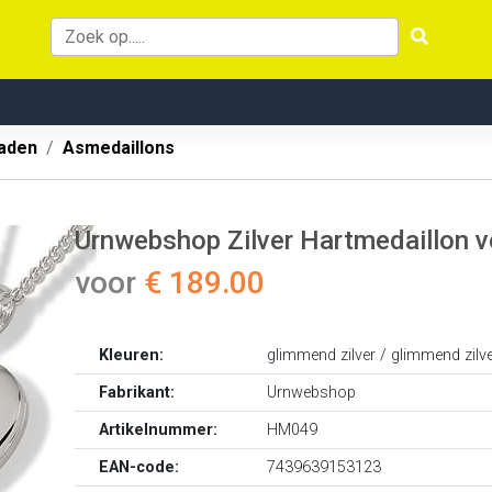
aden
Asmedaillons
Urnwebshop Zilver Hartmedaillon v
voor
€ 189.00
Kleuren:
glimmend zilver / glimmend zilv
Fabrikant:
Urnwebshop
Artikelnummer:
HM049
EAN-code:
7439639153123