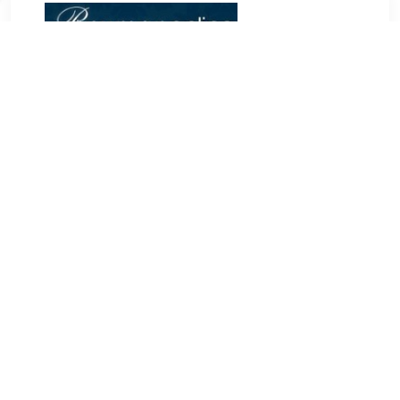
€ 449.00
Verzenden: € 0.00
Voorradig.
Zilveren armband van het merk Buddha to Buddha. Model
Nathalie Medium Junior.
TERUG
Algemeen