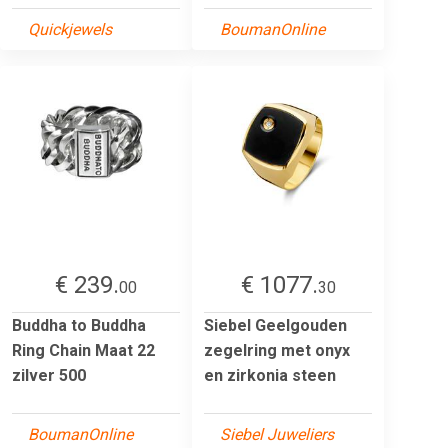
Quickjewels
BoumanOnline
€ 239.
€ 1077.
00
30
Buddha to Buddha
Siebel Geelgouden
Ring Chain Maat 22
zegelring met onyx
zilver 500
en zirkonia steen
BoumanOnline
Siebel Juweliers